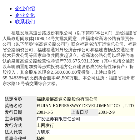
企业介绍
企业文化
联系我们
福建发展高速公路股份有限公司（以下简称“本公司”）是经福建省
人民政府闽政体[1999]14号文批复同意，由福建省高速公路有限责任
公司（以下简称“省高速公路公司”）联合福建省汽车运输总公司、福建
省公路物资公司、福建福通对外经济合作公司和福建省畅达交通经济
技术开发公司等四家单位共同发起设立。省高速公路公司以经评估确
认的泉厦高速公路经营性净资产739,675,931.33元（其中包括交通部
以车辆购置附加费等形式投资地方公路建设形成的经营性净资产）折
股投入，其余股东以现金2,500,000.00元投资，上述出资按
65.34838%的比例折合股本48,500万股。本公司住所：福建省福州市
东水路18号省交通综合大楼。
法定名称
福建发展高速公路股份有限公司
英语名称
FUJIAN EXPRESSWAY DEVELOMENT CO.，LTD
发行日期
2001-1-5
上市日期
2001-2-9
主承销商
广发证券有限责任公司
发行方式
上网发行
法人代表
方晓东
董事会秘书
杨帆